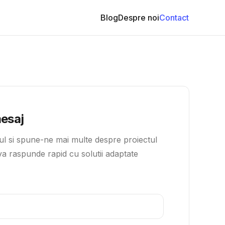
Blog
Despre noi
Contact
mesaj
l si spune-ne mai multe despre proiectul
 va raspunde rapid cu solutii adaptate