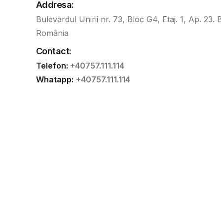
Addresa:
Bulevardul Unirii nr. 73, Bloc G4, Etaj. 1, Ap. 23. 
România
Contact:
Telefon:
+40757.111.114
Whatapp:
+40757.111.114