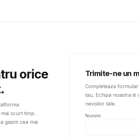
ru orice
Trimite-ne un 
.
Completeaza formularu
tau. Echipa noastra iti
nevoilor tale.
latforma
 mai scurt timp.
Numele
sa gasim cea mai